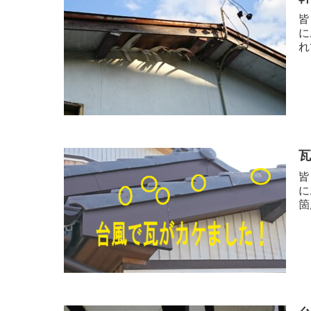
皆
に
れ
皆
に
箇