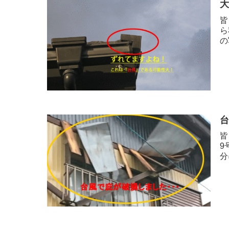
皆
ら
の
皆
9
分