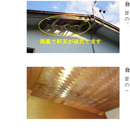
皆
の
「
皆
の
～