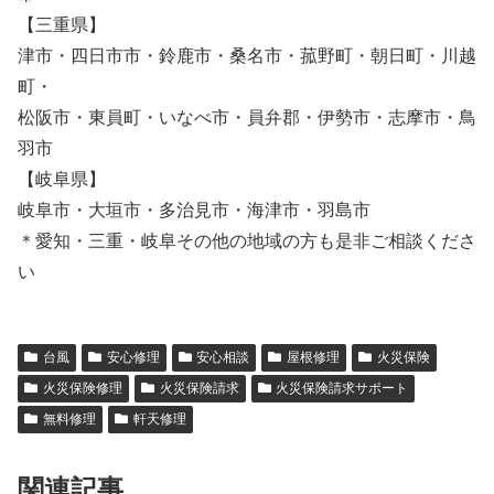
【三重県】
津市・四日市市・鈴鹿市・桑名市・菰野町・朝日町・川越
町・
松阪市・東員町・いなべ市・員弁郡・伊勢市・志摩市・鳥
羽市
【岐阜県】
岐阜市・大垣市・多治見市・海津市・羽島市
＊愛知・三重・岐阜その他の地域の方も是非ご相談くださ
い
台風
安心修理
安心相談
屋根修理
火災保険
火災保険修理
火災保険請求
火災保険請求サポート
無料修理
軒天修理
関連記事