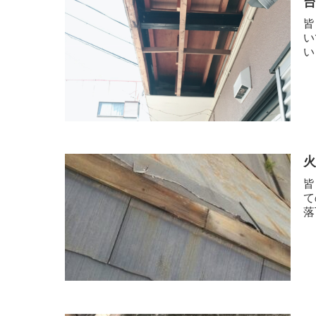
皆
い
い
皆
て
落