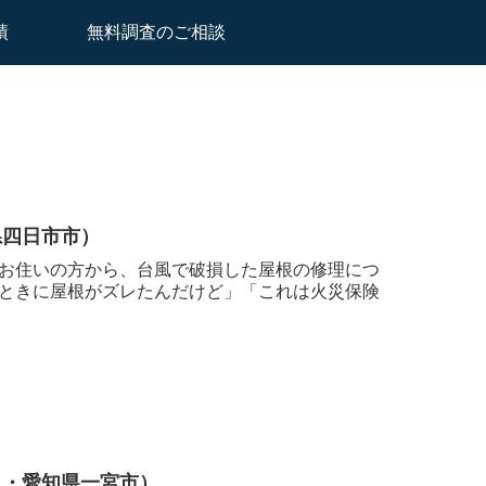
績
無料調査のご相談
県四日市市）
お住いの方から、台風で破損した屋根の修理につ
ときに屋根がズレたんだけど」「これは火災保険
し・愛知県一宮市）