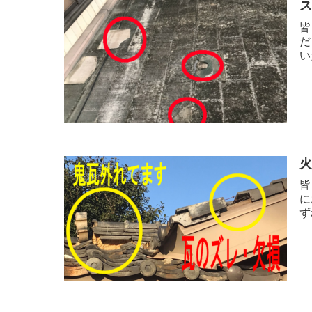
皆
だ
い
皆
に
ず