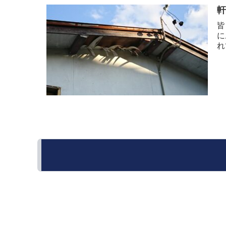
皆
に
れ