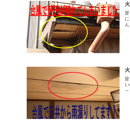
皆
に
ん
皆
い
～