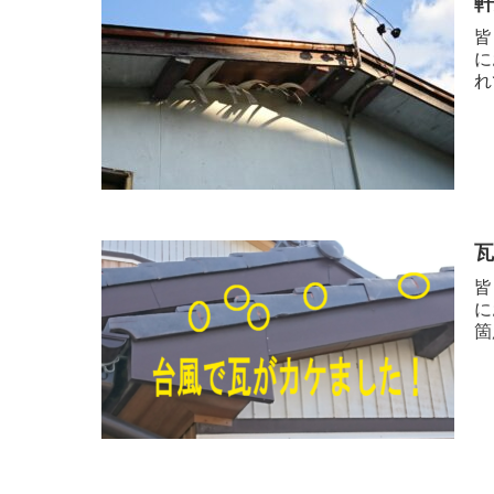
皆
に
れ
皆
に
箇